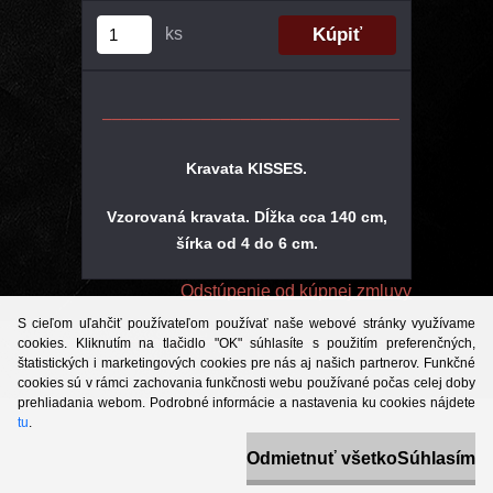
ks
––––––––––––––––––––––––––––––
Kravata KISSES.
Vzorovaná kravata. Dĺžka cca 140 cm,
šírka od 4 do 6 cm.
Odstúpenie od kúpnej zmluvy
S cieľom uľahčiť používateľom používať naše webové stránky využívame
cookies. Kliknutím na tlačidlo "OK" súhlasíte s použitím preferenčných,
štatistických i marketingových cookies pre nás aj našich partnerov. Funkčné
cookies sú v rámci zachovania funkčnosti webu používané počas celej doby
prehliadania webom. Podrobné informácie a nastavenia ku cookies nájdete
tu
.
Odmietnuť všetko
Súhlasím