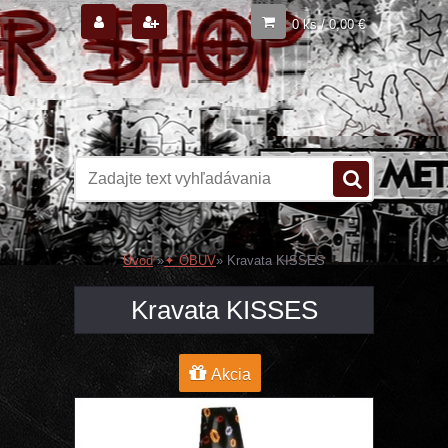
0 ks / 0,00 €
Úvod
»
✦ OBUV
»
Kravata KISSES
Kravata KISSES
Akcia