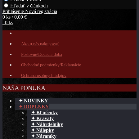
Hľadať v článkoch
Prihlásenie
Nová registrácia
0 ks / 0,00 €
0 ks
Ako u nás nakupovať
Poštovné/Dodacia doba
Obchodné podmienky/Reklamácie
Ochrana osobných údajov
NAŠA PONUKA
✦ NOVINKY
✦ DOPLNKY
✦ Kľúčenky
✦ Kravaty
✦ Náhrdelníky
✦ Nálepky
✦ Náramky