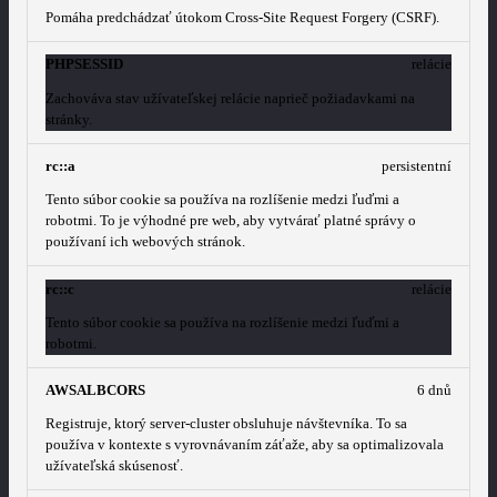
Pomáha predchádzať útokom Cross-Site Request Forgery (CSRF).
PHPSESSID
relácie
Zachováva stav užívateľskej relácie naprieč požiadavkami na
stránky.
rc::a
persistentní
Tento súbor cookie sa používa na rozlíšenie medzi ľuďmi a
robotmi. To je výhodné pre web, aby vytvárať platné správy o
používaní ich webových stránok.
rc::c
relácie
Tento súbor cookie sa používa na rozlíšenie medzi ľuďmi a
robotmi.
AWSALBCORS
6 dnů
Registruje, ktorý server-cluster obsluhuje návštevníka. To sa
používa v kontexte s vyrovnávaním záťaže, aby sa optimalizovala
užívateľská skúsenosť.