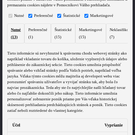
premazaniu cookies nájdete v Pomocníkovi Vášho prehliadača.
Nutné
Preferenčné
Štatistické
Marketingové
Nutné
Preferenčné
Štatistické
Marketingové
Neklasifikovan
(13)
(1)
(15)
(15)
(7)
Tieto informácie sú nevyhnutné k správnemu chodu webovej stránky ako
napríklad vkladanie tovaru do košíka, uloženie vyplnených údajov alebo
prihlásenie do zákazníckej sekcie.
Tieto cookies umožnia prispôsobiť
správanie alebo vzhľad stránky podľa Vašich potrieb, napríklad voľba
jazyka.
Vďaka týmto cookies môžu majitelia aj developeri webu viac
porozumieť správaniu užívateľov a vyvijať stránku tak, aby bola čo
najviac prozákaznícka. Teda aby ste čo najrýchlejšie našli hľadaný tovar
alebo čo najľahšie dokončili jeho nákup.
Tieto informácie umožnia
personalizovať zobrazenie ponúk priamo pre Vás vďaka historickej
skúsenosti prehliadania predchádzajúcich stránok a ponúk.
Tieto cookies
zatiaľ neboli roztriedené do vlastnej kategórie.
Účel
Vypršanie