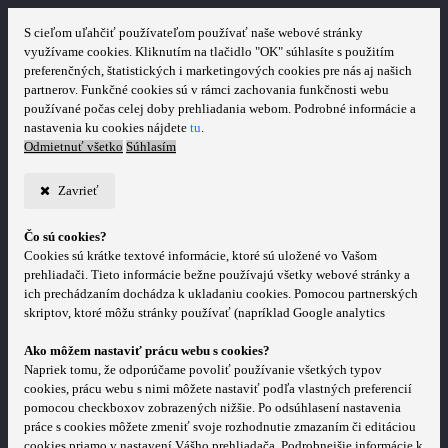
S cieľom uľahčiť používateľom používať naše webové stránky
využívame cookies. Kliknutím na tlačidlo "OK" súhlasíte s použitím
preferenčných, štatistických i marketingových cookies pre nás aj našich
partnerov. Funkčné cookies sú v rámci zachovania funkčnosti webu
používané počas celej doby prehliadania webom. Podrobné informácie a
nastavenia ku cookies nájdete
tu
.
Odmietnuť všetko
Súhlasím
Zavrieť
Čo sú cookies?
Cookies sú krátke textové informácie, ktoré sú uložené vo Vašom
prehliadači. Tieto informácie bežne používajú všetky webové stránky a
ich prechádzaním dochádza k ukladaniu cookies. Pomocou partnerských
skriptov, ktoré môžu stránky používať (napríklad Google analytics
Ako môžem nastaviť prácu webu s cookies?
Napriek tomu, že odporúčame povoliť používanie všetkých typov
cookies, prácu webu s nimi môžete nastaviť podľa vlastných preferencií
pomocou checkboxov zobrazených nižšie. Po odsúhlasení nastavenia
práce s cookies môžete zmeniť svoje rozhodnutie zmazaním či editáciou
cookies priamo v nastavení Vášho prehliadača. Podrobnejšie informácie k