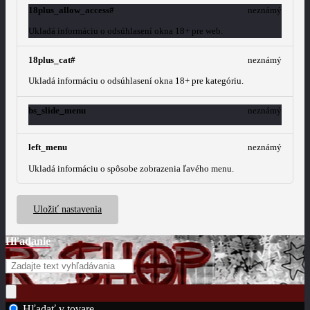
18plus_allow_access#
neznámý
Ukladá informáciu o odsúhlasení okna 18+ pre web.
18plus_cat#
neznámý
Ukladá informáciu o odsúhlasení okna 18+ pre kategóriu.
bs_slide_menu
neznámý
left_menu
neznámý
Ukladá informáciu o spôsobe zobrazenia ľavého menu.
Uložiť nastavenia
Hľadanie
Hľadať v tovare