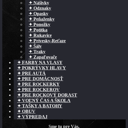
✦ Nášivky
✦ Odznaky
✦ Opasky
✦ Peňaženky
✦ Ponožky
✦ Potítka
✦ Rukavice
✦ Prívesky-Reťaze
✦ Šály
✦ Traky
✦ Zapaľovače
✦ FARBY NA VLASY
✦ POKRÝVKY HLAVY
✦ PRE AUTÁ
✦ PRE DOMÁCNOSŤ
✦ PRE ROCKERKY
✦ PRE ROCKEROV
✦ PRE ROCKOVÝ DORAST
✦ VOĽNÝ ČAS A ŠKOLA
✦ TAŠKY A BATOHY
✦ OBUV
✦ VÝPREDAJ
Sme tu pre Vás.