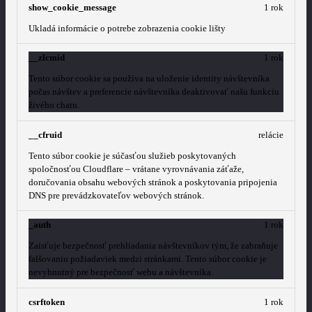
show_cookie_message
1 rok
Ukladá informácie o potrebe zobrazenia cookie lišty
__zlcmid
1 rok
Tento súbor cookie sa používa na uloženie identity návštevníka
počas návštev a preferencie návštevníka deaktivovať našu funkciu
živého chatu.
__cfruid
relácie
Tento súbor cookie je súčasťou služieb poskytovaných
spoločnosťou Cloudflare – vrátane vyrovnávania záťaže,
doručovania obsahu webových stránok a poskytovania pripojenia
DNS pre prevádzkovateľov webových stránok.
_auth
1 rok
Zaisťuje bezpečnosť prehliadania návštevníkov tým, že zabraňuje
falšovaniu požiadaviek medzi stránkami. Tento súbor cookie je
nevyhnutný pre bezpečnosť webu a návštevníka.
csrftoken
1 rok