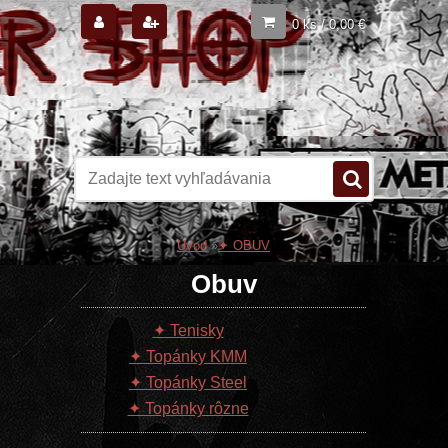
0 ks / 0,00 €
Úvod
»
✦ OBUV
Obuv
✦ Tenisky
✦ Topánky KMM
✦ Topánky Steel
✦ Topánky rôzne