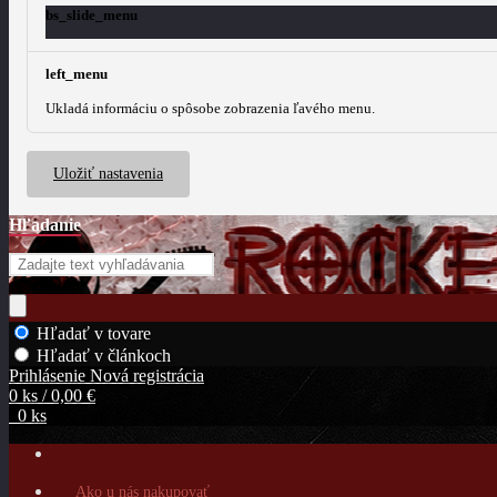
bs_slide_menu
left_menu
Ukladá informáciu o spôsobe zobrazenia ľavého menu.
Uložiť nastavenia
Hľadanie
Hľadať v tovare
Hľadať v článkoch
Prihlásenie
Nová registrácia
0 ks / 0,00 €
0 ks
Ako u nás nakupovať