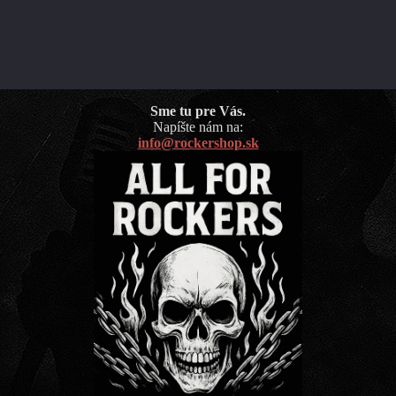
Sme tu pre Vás.
Napíšte nám na:
info@rockershop.sk