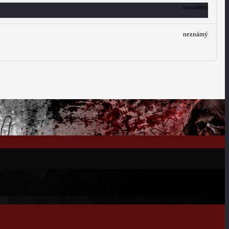
neznámý
neznámý