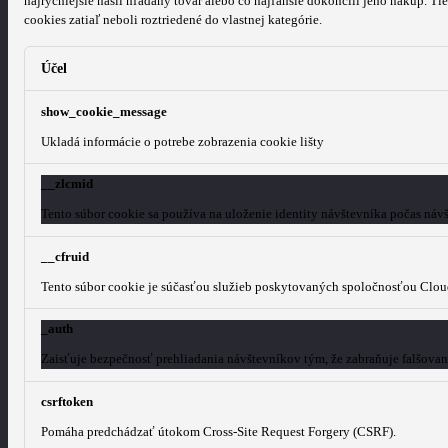
najrýchlejšie našli hľadaný tovar alebo čo najľahšie dokončili jeho nákup.
Tie
cookies zatiaľ neboli roztriedené do vlastnej kategórie.
Účel
show_cookie_message
Ukladá informácie o potrebe zobrazenia cookie lišty
__zlcmid
Tento súbor cookie sa používa na uloženie identity návštevníka počas návš
__cfruid
Tento súbor cookie je súčasťou služieb poskytovaných spoločnosťou Clou
_auth
Zaisťuje bezpečnosť prehliadania návštevníkov tým, že zabraňuje falšova
csrftoken
Pomáha predchádzať útokom Cross-Site Request Forgery (CSRF).