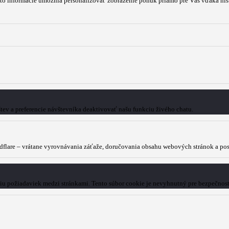
to informácie umožnia personalizovať zobrazenie ponúk priamo pre Vás vďaka hist
tev a preferencie návštevníka deaktivovať našu funkciu živého chatu.
dflare – vrátane vyrovnávania záťaže, doručovania obsahu webových stránok a p
niu požiadaviek medzi stránkami. Tento súbor cookie je nevyhnutný pre bezpečnos