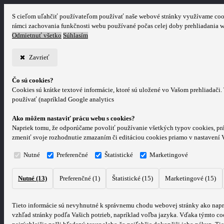
S cieľom uľahčiť používateľom používať naše webové stránky využívame cookie
rámci zachovania funkčnosti webu používané počas celej doby prehliadania 
Odmietnuť všetko
Súhlasím
Zavrieť
Čo sú cookies?
Cookies sú krátke textové informácie, ktoré sú uložené vo Vašom prehliadači
používať (napríklad Google analytics
Ako môžem nastaviť prácu webu s cookies?
Napriek tomu, že odporúčame povoliť používanie všetkých typov cookies, prá
zmeniť svoje rozhodnutie zmazaním či editáciou cookies priamo v nastavení 
Nutné
Preferenčné
Štatistické
Marketingové
Nutné (13)
Preferenčné (1)
Štatistické (15)
Marketingové (15)
Tieto informácie sú nevyhnutné k správnemu chodu webovej stránky ako naprí
vzhľad stránky podľa Vašich potrieb, napríklad voľba jazyka.
Vďaka týmto coo