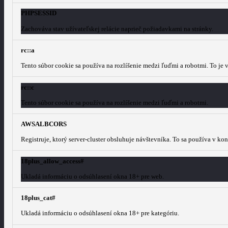
PHPSESSID
Zachováva stav užívateľskej relácie naprieč požiadavkami na stránky.
rc::a
Tento súbor cookie sa používa na rozlíšenie medzi ľuďmi a robotmi. To je
rc::c
Tento súbor cookie sa používa na rozlíšenie medzi ľuďmi a robotmi.
AWSALBCORS
Registruje, ktorý server-cluster obsluhuje návštevníka. To sa používa v k
18plus_allow_access#
Ukladá informáciu o odsúhlasení okna 18+ pre web.
18plus_cat#
Ukladá informáciu o odsúhlasení okna 18+ pre kategóriu.