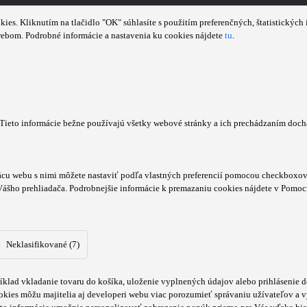
s. Kliknutím na tlačidlo "OK" súhlasíte s použitím preferenčných, štatistických i
webom. Podrobné informácie a nastavenia ku cookies nájdete
tu
.
. Tieto informácie bežne používajú všetky webové stránky a ich prechádzaním doc
cu webu s nimi môžete nastaviť podľa vlastných preferencií pomocou checkboxov 
Vášho prehliadača. Podrobnejšie informácie k premazaniu cookies nájdete v Pomoc
Neklasifikované (7)
klad vkladanie tovaru do košíka, uloženie vyplnených údajov alebo prihlásenie d
kies môžu majitelia aj developeri webu viac porozumieť správaniu užívateľov a vyv