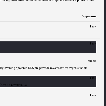
orickej skúsenosti prehliadania predchádzajúcich stránok a ponúk.
Tieto
Vypršanie
1 rok
1 rok
relácie
oskytovania pripojenia DNS pre prevádzkovateľov webových stránok.
1 rok
ť webu a návštevníka.
1 rok