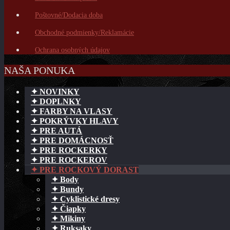
Poštovné/Dodacia doba
Obchodné podmienky/Reklamácie
Ochrana osobných údajov
NAŠA PONUKA
✦ NOVINKY
✦ DOPLNKY
✦ FARBY NA VLASY
✦ POKRÝVKY HLAVY
✦ PRE AUTÁ
✦ PRE DOMÁCNOSŤ
✦ PRE ROCKERKY
✦ PRE ROCKEROV
✦ PRE ROCKOVÝ DORAST
✦ Body
✦ Bundy
✦ Cyklistické dresy
✦ Čiapky
✦ Mikiny
✦ Ruksaky