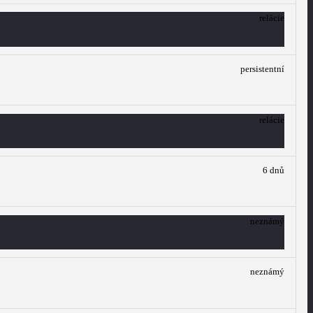
relácie
persistentní
relácie
6 dnů
neznámý
neznámý