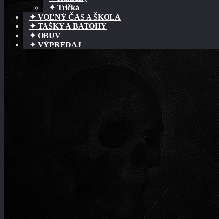
✦ Tričká
✦ VOĽNÝ ČAS A ŠKOLA
✦ TAŠKY A BATOHY
✦ OBUV
✦ VÝPREDAJ