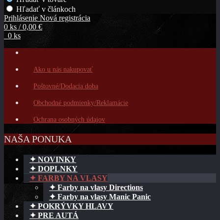
Hľadať v článkoch
Prihlásenie
Nová registrácia
0 ks / 0,00 €
0 ks
Ako u nás nakupovať
Poštovné/Dodacia doba
Obchodné podmienky/Reklamácie
Ochrana osobných údajov
NAŠA PONUKA
✦ NOVINKY
✦ DOPLNKY
✦ FARBY NA VLASY
✦ Farby na vlasy Directions
✦ Farby na vlasy Manic Panic
✦ POKRÝVKY HLAVY
✦ PRE AUTÁ