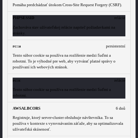
Pomáha predchádzať útokom Cross-Site Request Forgery (CSRF).
PHPSESSID
relácie
Zachováva stav užívateľskej relácie naprieč požiadavkami na
stránky.
rc::a
persistentní
Tento súbor cookie sa používa na rozlíšenie medzi ľuďmi a
robotmi. To je výhodné pre web, aby vytvárať platné správy o
používaní ich webových stránok.
rc::c
relácie
Tento súbor cookie sa používa na rozlíšenie medzi ľuďmi a
robotmi.
AWSALBCORS
6 dnů
Registruje, ktorý server-cluster obsluhuje návštevníka. To sa
používa v kontexte s vyrovnávaním záťaže, aby sa optimalizovala
užívateľská skúsenosť.