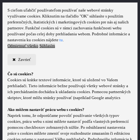
S cieľom uľahčiť používateľom používať naše webové stránky
využívame cookies. Kliknutím na tlačidlo "OK" súhlasíte s použitím
preferenčných, štatistických i marketingových cookies pre nás aj našich
partnerov. Funkčné cookies sú v rámci zachovania funkčnosti webu
používané počas celej doby prehliadania webom. Podrobné informácie a
nastavenia ku cookies nájdete
tu
.
Odmietnuť všetko
Súhlasím
Zavrieť
Čo sú cookies?
Cookies sú krátke textové informácie, ktoré sú uložené vo Vašom
prehliadači. Tieto informácie bežne používajú všetky webové stránky a
ich prechádzaním dochádza k ukladaniu cookies. Pomocou partnerských
skriptov, ktoré môžu stránky používať (napríklad Google analytics
Ako môžem nastaviť prácu webu s cookies?
Napriek tomu, že odporúčame povoliť používanie všetkých typov
cookies, prácu webu s nimi môžete nastaviť podľa vlastných preferencií
pomocou checkboxov zobrazených nižšie. Po odsúhlasení nastavenia
práce s cookies môžete zmeniť svoje rozhodnutie zmazaním či editáciou
cookies priamo v nastavení Vášho prehliadača. Podrobnejšie informácie k