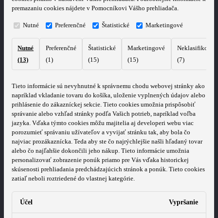
premazaniu cookies nájdete v Pomocníkovi Vášho prehliadača.
Nutné
Preferenčné
Štatistické
Marketingové
Nutné
Preferenčné
Štatistické
Marketingové
Neklasifikovan
(13)
(1)
(15)
(15)
(7)
Tieto informácie sú nevyhnutné k správnemu chodu webovej stránky ako
napríklad vkladanie tovaru do košíka, uloženie vyplnených údajov alebo
prihlásenie do zákazníckej sekcie.
Tieto cookies umožnia prispôsobiť
správanie alebo vzhľad stránky podľa Vašich potrieb, napríklad voľba
jazyka.
Vďaka týmto cookies môžu majitelia aj developeri webu viac
porozumieť správaniu užívateľov a vyvijať stránku tak, aby bola čo
najviac prozákaznícka. Teda aby ste čo najrýchlejšie našli hľadaný tovar
alebo čo najľahšie dokončili jeho nákup.
Tieto informácie umožnia
personalizovať zobrazenie ponúk priamo pre Vás vďaka historickej
skúsenosti prehliadania predchádzajúcich stránok a ponúk.
Tieto cookies
zatiaľ neboli roztriedené do vlastnej kategórie.
Účel
Vypršanie