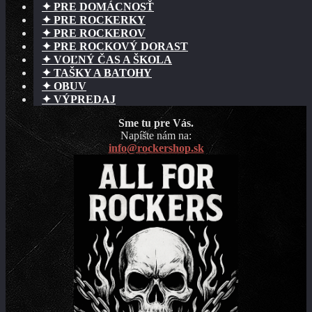
✦ PRE DOMÁCNOSŤ
✦ PRE ROCKERKY
✦ PRE ROCKEROV
✦ PRE ROCKOVÝ DORAST
✦ VOĽNÝ ČAS A ŠKOLA
✦ TAŠKY A BATOHY
✦ OBUV
✦ VÝPREDAJ
Sme tu pre Vás.
Napíšte nám na:
info@rockershop.sk