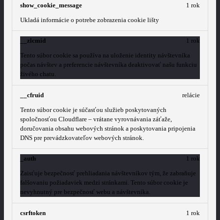
show_cookie_message
1 rok
Ukladá informácie o potrebe zobrazenia cookie lišty
__zlcmid
1 rok
Tento súbor cookie sa používa na uloženie identity návštevníka
počas návštev a preferencie návštevníka deaktivovať našu funkciu
živého chatu.
__cfruid
relácie
Tento súbor cookie je súčasťou služieb poskytovaných
spoločnosťou Cloudflare – vrátane vyrovnávania záťaže,
doručovania obsahu webových stránok a poskytovania pripojenia
DNS pre prevádzkovateľov webových stránok.
_auth
1 rok
Zaisťuje bezpečnosť prehliadania návštevníkov tým, že zabraňuje
falšovaniu požiadaviek medzi stránkami. Tento súbor cookie je
nevyhnutný pre bezpečnosť webu a návštevníka.
csrftoken
1 rok