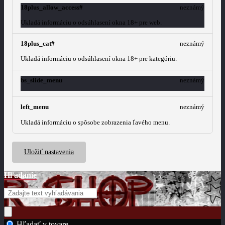
18plus_allow_access#
neznámý
Ukladá informáciu o odsúhlasení okna 18+ pre web.
18plus_cat#
neznámý
Ukladá informáciu o odsúhlasení okna 18+ pre kategóriu.
bs_slide_menu
neznámý
left_menu
neznámý
Ukladá informáciu o spôsobe zobrazenia ľavého menu.
Uložiť nastavenia
Hľadanie
Hľadať v tovare